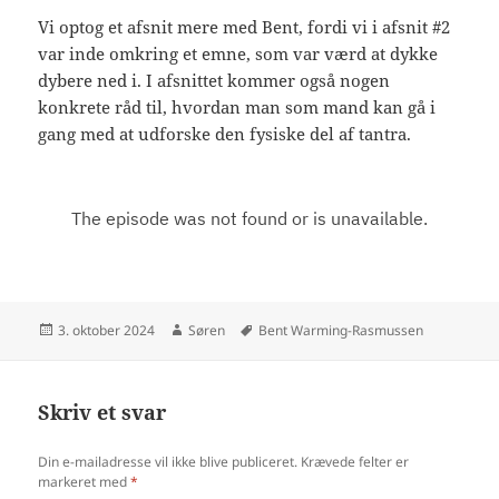
Vi optog et afsnit mere med Bent, fordi vi i afsnit #2
var inde omkring et emne, som var værd at dykke
dybere ned i. I afsnittet kommer også nogen
konkrete råd til, hvordan man som mand kan gå i
gang med at udforske den fysiske del af tantra.
Udgivet
Forfatter
Tags
3. oktober 2024
Søren
Bent Warming-Rasmussen
i
Skriv et svar
Din e-mailadresse vil ikke blive publiceret.
Krævede felter er
markeret med
*