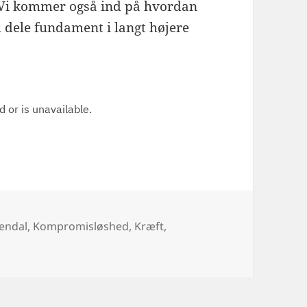
 Vi kommer også ind på hvordan
kal dele fundament i langt højere
endal
,
Kompromisløshed
,
Kræft
,
apar – #7 – Kompromisløshed og fælles fundament