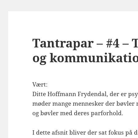
Tantrapar – #4 – 
og kommunikati
Vært:
Ditte Hoffmann Frydendal, der er psyk
møder mange mennesker der bøvler me
og bøvler med deres parforhold.
I dette afsnit bliver der sat fokus på 