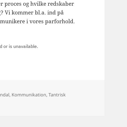
er proces og hvilke redskaber
? Vi kommer bl.a. ind på
munikere i vores parforhold.
endal
,
Kommunikation
,
Tantrisk
 – #4 – Tantrisk proces og kommunikation