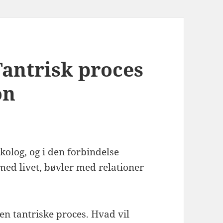
Tantrisk proces
on
olog, og i den forbindelse
d livet, bøvler med relationer
den tantriske proces. Hvad vil