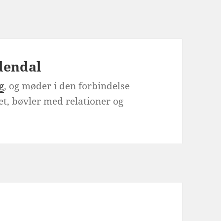
dendal
g
, og møder i den forbindelse
t, bøvler med relationer og