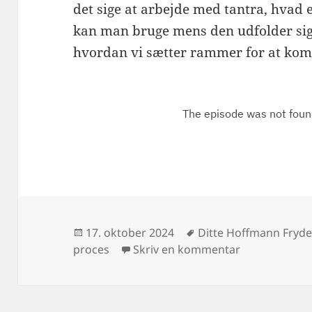
det sige at arbejde med tantra, hvad 
kan man bruge mens den udfolder sig
hvordan vi sætter rammer for at kom
Udgivet
Tags
17. oktober 2024
Ditte Hoffmann Fryd
i
til Tantrapar
proces
Skriv en kommentar