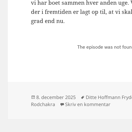
vi har boet sammen hver anden uge.
der i fremtiden er lagt op til, at vi s
grad end nu.
Udgivet
Tags
8. december 2025
Ditte Hoffmann Fryd
i
til Tantr
Rodchakra
Skriv en kommentar